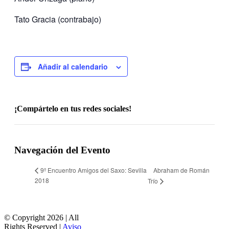
Tato Gracia (contrabajo)
Añadir al calendario
¡Compártelo en tus redes sociales!
Facebook
X
Reddit
LinkedIn
WhatsApp
Tumblr
Pinterest
Vk
Correo
electrónico
Navegación del Evento
Abraham de Román
9º Encuentro Amigos del Saxo: Sevilla
2018
Trío
© Copyright
2026 | All
Rights Reserved |
Aviso