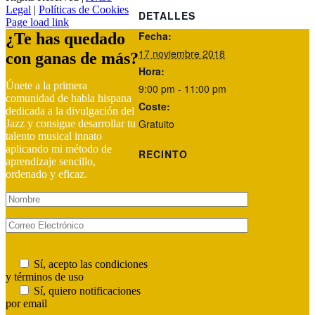
Legal
|
Políticas de Cookies
DETALLES
Facebook
YouTube
Instagram
WhatsApp
Correo
Page load link
electrónico
Fecha:
¿Te has quedado
17 noviembre 2018
con ganas de más?
Hora:
Únete a la primera
9:00 pm - 11:00 pm
comunidad de habla hispana
Coste:
dedicada a la divulgación del
Gratuito
Jazz y consigue desarrollar tu
talento musical innato
aplicando mi método de
RECINTO
aprendizaje sencillo,
ordenado y eficaz.
Sí, acepto las condiciones
y términos de uso
Sí, quiero notificaciones
por email