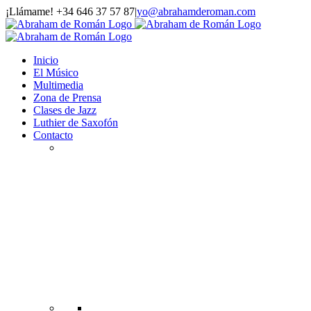
Saltar
¡Llámame! +34 646 37 57 87
|
yo@abrahamderoman.com
al
Facebook
YouTube
Instagram
WhatsApp
Correo
contenido
electrónico
Inicio
El Músico
Multimedia
Zona de Prensa
Clases de Jazz
Luthier de Saxofón
Contacto