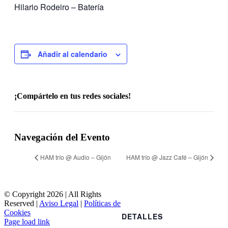
Hilario Rodeiro – Batería
Añadir al calendario
¡Compártelo en tus redes sociales!
Facebook
X
Reddit
LinkedIn
WhatsApp
Tumblr
Pinterest
Vk
Correo
electrónico
Navegación del Evento
HAM trío @ Audio – Gijón
HAM trío @ Jazz Café – Gijón
© Copyright
2026 | All Rights
Reserved |
Aviso Legal
|
Políticas de
Cookies
DETALLES
Facebook
YouTube
Instagram
WhatsApp
Correo
Page load link