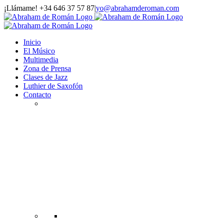
Saltar
¡Llámame! +34 646 37 57 87
|
yo@abrahamderoman.com
al
Facebook
YouTube
Instagram
WhatsApp
Correo
contenido
electrónico
Inicio
El Músico
Multimedia
Zona de Prensa
Clases de Jazz
Luthier de Saxofón
Contacto