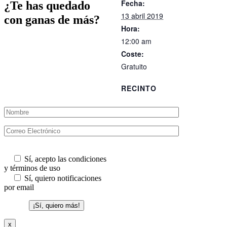
electrónico
Fecha:
¿Te has quedado
13 abril 2019
con ganas de más?
Hora:
Únete a la primera comunidad
12:00 am
de habla hispana dedicada a la
Coste:
divulgación del Jazz y consigue
Gratuito
desarrollar tu talento musical
innato aplicando mi método de
aprendizaje sencillo, ordenado y
RECINTO
eficaz.
Sí, acepto las condiciones
y términos de uso
Sí, quiero notificaciones
por email
x