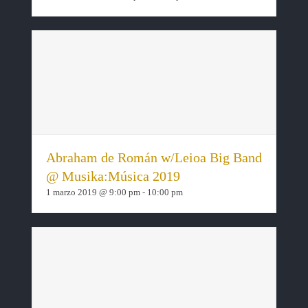
Abraham de Román w/Leioa Big Band
@ Musika:Música 2019
1 marzo 2019 @ 9:00 pm
-
10:00 pm