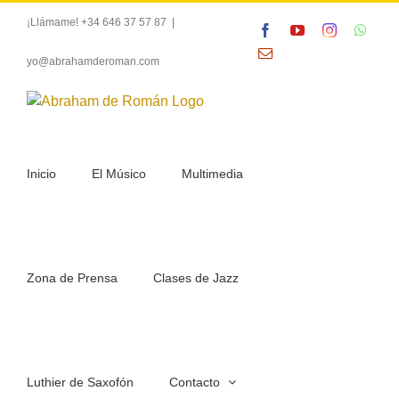
Saltar
¡Llámame! +34 646 37 57 87
|
Facebook
YouTube
Instagram
What
al
contenido
Correo
yo@abrahamderoman.com
electrónico
Inicio
El Músico
Multimedia
Zona de Prensa
Clases de Jazz
Luthier de Saxofón
Contacto