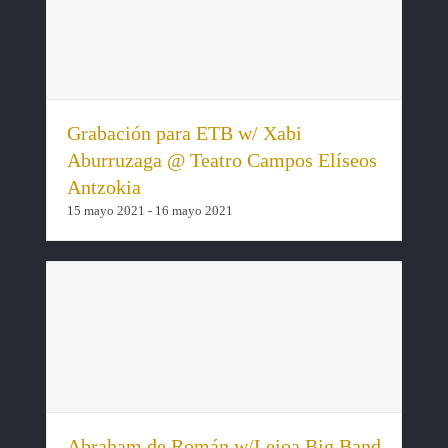
Grabación para ETB w/ Xabi
Aburruzaga @ Teatro Campos Elíseos
Antzokia
15 mayo 2021
-
16 mayo 2021
Abraham de Román w/Leioa Big Band