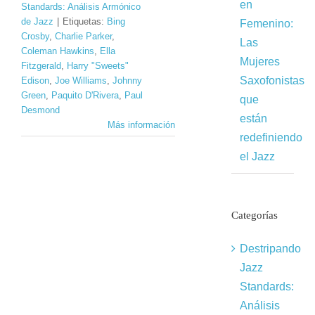
en
Standards: Análisis Armónico
de Jazz
|
Etiquetas:
Bing
Femenino:
Crosby
,
Charlie Parker
,
Las
Coleman Hawkins
,
Ella
Mujeres
Fitzgerald
,
Harry "Sweets"
Saxofonistas
Edison
,
Joe Williams
,
Johnny
Green
,
Paquito D'Rivera
,
Paul
que
Desmond
están
Más información
redefiniendo
el Jazz
Categorías
Destripando
Jazz
Standards:
Análisis