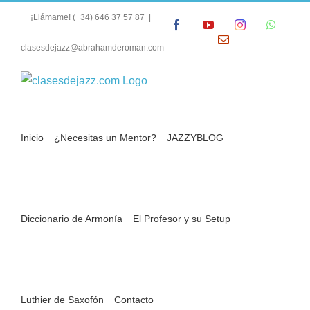
Saltar
¡Llámame!
(+34) 646 37 57 87
|
Facebook
YouTube
Instagram
Whats
al
Correo
contenido
clasesdejazz@abrahamderoman.com
electrónico
Inicio
¿Necesitas un Mentor?
JAZZYBLOG
Diccionario de Armonía
El Profesor y su Setup
Análisis Armónico de
Luthier de Saxofón
Contacto