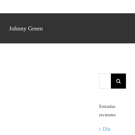
Jazz | Nº 4 | Out Of
Nowhere (Johnny
Green & Edward
Johnny Green
Heyman)
Destripando Jazz Standards:
Análisis Armónico de Jazz
Buscar:
Entradas
recientes
Día