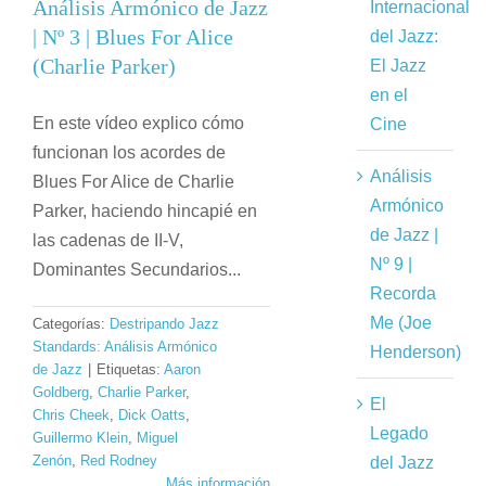
Análisis Armónico de Jazz
Internacional
| Nº 3 | Blues For Alice
del Jazz:
(Charlie Parker)
El Jazz
en el
En este vídeo explico cómo
Cine
funcionan los acordes de
Análisis
Blues For Alice de Charlie
Armónico
Parker, haciendo hincapié en
de Jazz |
las cadenas de II-V,
Nº 9 |
Dominantes Secundarios...
Recorda
Me (Joe
Categorías:
Destripando Jazz
Standards: Análisis Armónico
Henderson)
de Jazz
|
Etiquetas:
Aaron
Goldberg
,
Charlie Parker
,
El
Chris Cheek
,
Dick Oatts
,
Legado
Guillermo Klein
,
Miguel
Zenón
,
Red Rodney
del Jazz
Más información