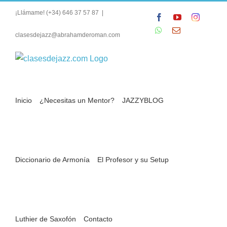
Saltar
¡Llámame!
(+34) 646 37 57 87
|
Facebook
YouTube
Instagra
al
WhatsApp
Correo
contenido
clasesdejazz@abrahamderoman.com
electrónico
Inicio
¿Necesitas un Mentor?
JAZZYBLOG
Diccionario de Armonía
El Profesor y su Setup
Luthier de Saxofón
Contacto