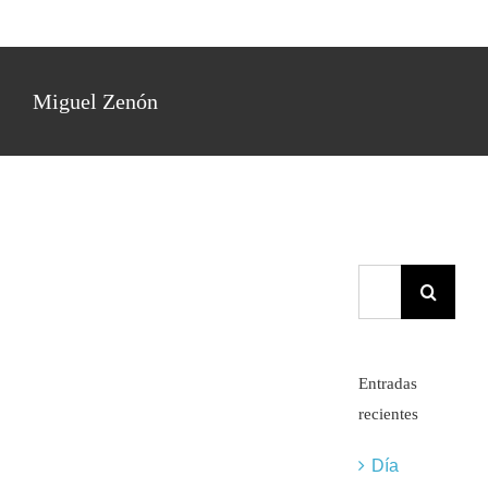
Análisis Armónico de
Jazz | Nº 3 | Blues For
Miguel Zenón
Alice (Charlie Parker)
Destripando Jazz Standards:
Análisis Armónico de Jazz
Buscar:
Entradas
recientes
Día