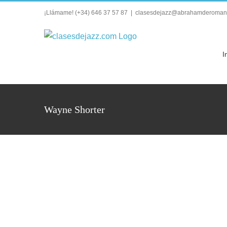
Saltar
¡Llámame!
(+34) 646 37 57 87
|
clasesdejazz@abrahamderoman
al
contenido
I
Wayne Shorter