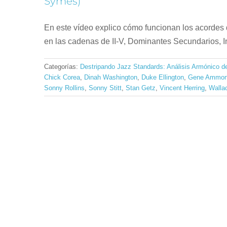
Symes)
En este vídeo explico cómo funcionan los acordes
en las cadenas de II-V, Dominantes Secundarios, I
Categorías:
Destripando Jazz Standards: Análisis Armónico d
Chick Corea
,
Dinah Washington
,
Duke Ellington
,
Gene Ammo
Sonny Rollins
,
Sonny Stitt
,
Stan Getz
,
Vincent Herring
,
Walla