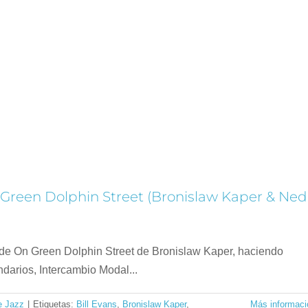
5 | There Is No Greater Love (Isham Jones &
arty Symes)
tandards: Análisis Armónico de Jazz
n Green Dolphin Street (Bronislaw Kaper & Ned
 de On Green Dolphin Street de Bronislaw Kaper, haciendo
darios, Intercambio Modal...
e Jazz
|
Etiquetas:
Bill Evans
,
Bronislaw Kaper
,
Más informaci