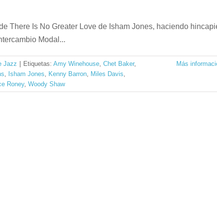
 de There Is No Greater Love de Isham Jones, haciendo hincapi
ntercambio Modal...
e Jazz
|
Etiquetas:
Amy Winehouse
,
Chet Baker
,
Más informaci
ns
,
Isham Jones
,
Kenny Barron
,
Miles Davis
,
ce Roney
,
Woody Shaw