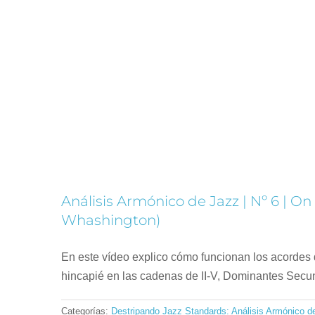
Análisis Armónico de Jazz | Nº 
M
Destripando Jazz S
Análisis Armónico de Jazz | Nº 6 | O
Whashington)
En este vídeo explico cómo funcionan los acordes
hincapié en las cadenas de II-V, Dominantes Secun
Categorías:
Destripando Jazz Standards: Análisis Armónico d