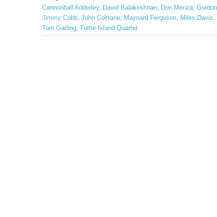
Cannonball Adderley
,
David Balakrishnan
,
Don Menza
,
Gordon
Jimmy Cobb
,
John Coltrane
,
Maynard Ferguson
,
Miles Davis
,
Tom Garling
,
Turtle Island Quartet