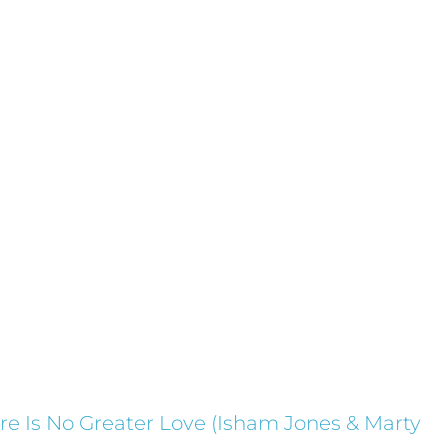
colección de DISCOS DE VINILO – BLUE NOTE |
neta DeAgostini
Discos de Jazz
here Is No Greater Love (Isham Jones & Marty