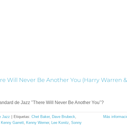
here Will Never Be Another You (Harry Warren &
andard de Jazz "There Will Never Be Another You"?
e Jazz
|
Etiquetas:
Chet Baker
,
Dave Brubeck
,
Más informaci
,
Kenny Garrett
,
Kenny Werner
,
Lee Konitz
,
Sonny