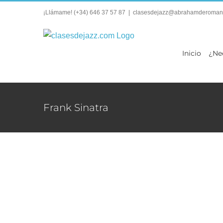
Saltar
¡Llámame!
(+34) 646 37 57 87
|
clasesdejazz@abrahamderoman
al
contenido
Inicio
¿Ne
Frank Sinatra