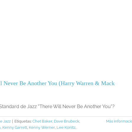
Will Never Be Another You (Harry Warren & Mack
Standard de Jazz "There Will Never Be Another You"?
e Jazz
|
Etiquetas:
Chet Baker
,
Dave Brubeck
,
Más informaci
n
,
Kenny Garrett
,
Kenny Werner
,
Lee Konitz
,