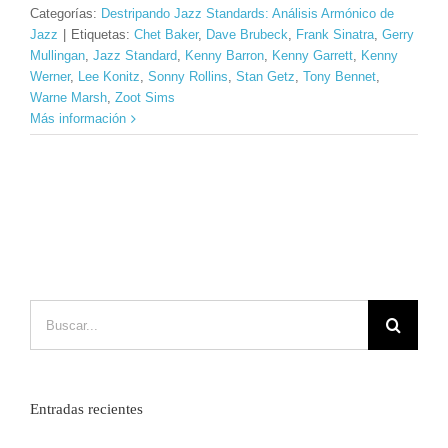
Categorías:
Destripando Jazz Standards: Análisis Armónico de
Jazz
|
Etiquetas:
Chet Baker
,
Dave Brubeck
,
Frank Sinatra
,
Gerry
Mullingan
,
Jazz Standard
,
Kenny Barron
,
Kenny Garrett
,
Kenny
Werner
,
Lee Konitz
,
Sonny Rollins
,
Stan Getz
,
Tony Bennet
,
Warne Marsh
,
Zoot Sims
Más información
Buscar:
Entradas recientes