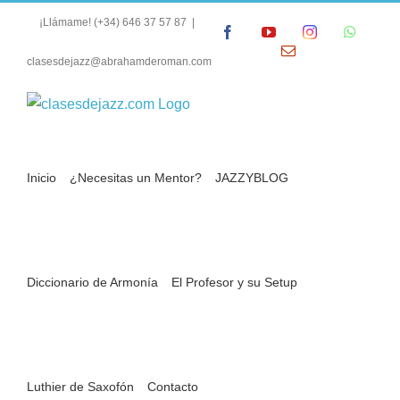
Saltar
¡Llámame!
(+34) 646 37 57 87
|
Facebook
YouTube
Instagram
Whats
al
Correo
contenido
clasesdejazz@abrahamderoman.com
electrónico
Inicio
¿Necesitas un Mentor?
JAZZYBLOG
Diccionario de Armonía
El Profesor y su Setup
Análisis Armónico de Jazz | Nº 5 | There Is
No Greater Love (Isham Jones & Marty
Symes)
Luthier de Saxofón
Contacto
Destripando Jazz Standards: Análisis Armónico de Jazz