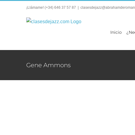
Saltar
¡Llámame!
(+34) 646 37 57 87
|
clasesdejazz@abrahamderoman
al
contenido
Inicio
¿Ne
Gene Ammons