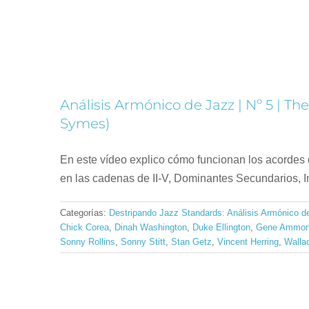
Análisis Armónico de Jazz | Nº 5 | T
Symes)
En este vídeo explico cómo funcionan los acordes
en las cadenas de II-V, Dominantes Secundarios, I
Categorías:
Destripando Jazz Standards: Análisis Armónico d
Chick Corea
,
Dinah Washington
,
Duke Ellington
,
Gene Ammo
Sonny Rollins
,
Sonny Stitt
,
Stan Getz
,
Vincent Herring
,
Walla