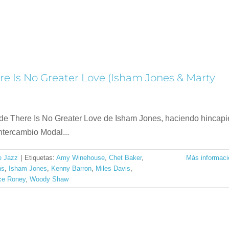
here Is No Greater Love (Isham Jones & Marty
 de There Is No Greater Love de Isham Jones, haciendo hincapi
ntercambio Modal...
e Jazz
|
Etiquetas:
Amy Winehouse
,
Chet Baker
,
Más informaci
ns
,
Isham Jones
,
Kenny Barron
,
Miles Davis
,
ce Roney
,
Woody Shaw